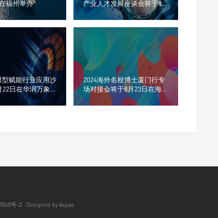
日在福州举办
产业人才发展座谈会将于8
月20日在软二举办
大模型赋能行业应用沙
2024海外名校博士厦门行专
月22日在华润万象
场对接会将于8月23日在海
沧举办
7040号-2
· Designed by
ksjiao