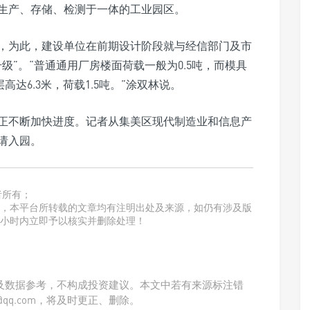
生产、存储、检测于一体的工业园区。
，为此，建设单位在前期设计阶段就与经信部门及市
级”。“普通通用厂房楼面荷载一般为0.5吨，而模具
层高达6.3米，荷载1.5吨。”涂双林说。
正不断加快进度。记者从集美区现代制造业和信息产
请入园。
者所有；
，本平台所转载的文章均有注明出处及来源，如仍有涉及版
4小时内立即予以核实并删除处理！
及数据参考，不构成投资建议。本文中若有来源标注错
@qq.com，将及时更正、删除。