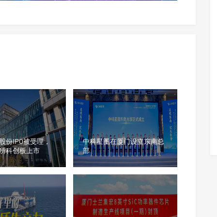
股份IPO被受理，
中科星图在厦门设立东南总
所科创板上市
部