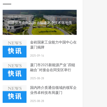
2025-09-29
福建技术走向国际：福建龙净技术落地俄
罗斯
金砖国家工业能力中国中心在
厦门揭牌
2025-09-16
厦门市2025新能源产业“四链
融合”对接会在同安区举行
2025-08-28
国内跨介质通信领域的领军企
业伟卓科技布局厦门
2025-08-28