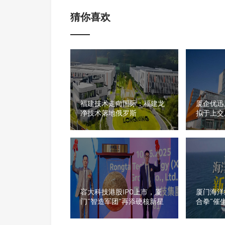
猜你喜欢
福建技术走向国际：福建龙
厦企优迅
净技术落地俄罗斯
拟于上交
容大科技港股IPO上市，厦
厦门海洋
门”智造军团”再添硬核新星
合拳”催
头名单曝