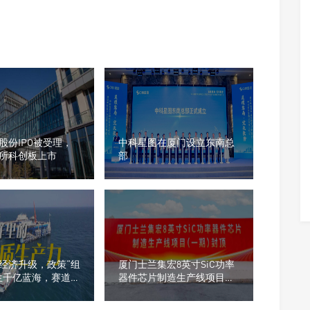
股份IPO被受理，
中科星图在厦门设立东南总
所科创板上市
部
经济升级，政策“组
厦门士兰集宏8英寸SiC功率
生千亿蓝海，赛道龙
器件芯片制造生产线项目喜
光
封金顶