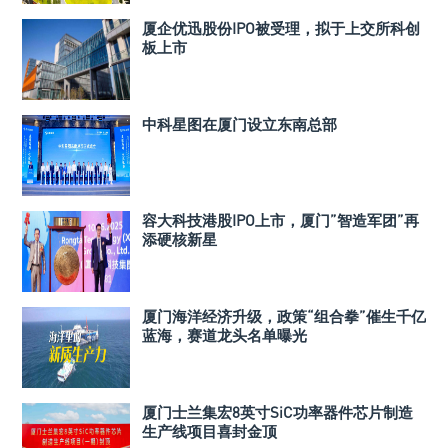
厦企优迅股份IPO被受理，拟于上交所科创
板上市
中科星图在厦门设立东南总部
容大科技港股IPO上市，厦门”智造军团”再
添硬核新星
厦门海洋经济升级，政策“组合拳”催生千亿
蓝海，赛道龙头名单曝光
厦门士兰集宏8英寸SiC功率器件芯片制造
生产线项目喜封金顶