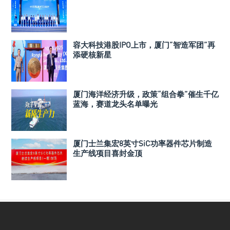
容大科技港股IPO上市，厦门”智造军团”再
添硬核新星
厦门海洋经济升级，政策“组合拳”催生千亿
蓝海，赛道龙头名单曝光
厦门士兰集宏8英寸SiC功率器件芯片制造
生产线项目喜封金顶