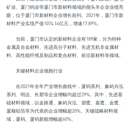
矿业、厦门钨业等厦门市新材料领域的领头羊企业业绩亮
眼，位于厦门市新材料企业增长前列。2021年，厦门市新
材料产业实现产值1074.14亿元，增速17.89%。
当前，厦门市认定的新材料企业有189家，分为特种
金属及合金材料、先进高分子材料、先进无机非金属材
料、高性能纤维及制品和复合材料、前沿新材料等领域。
关键材料企业领跑行业
在2021年全年产业增长曲线中，厦钨系列、象屿兴泓
系列、明达、长塑等企业增幅均超过29%。其中，先进基
础材料领域，以金路通、象屿兴泓、朋鹭、嘉鹭、金鹭、
厦顺铝箔等为代表的企业增幅超20%。关键战略材料领
域，厦钨、厦钨新能增幅超60%。