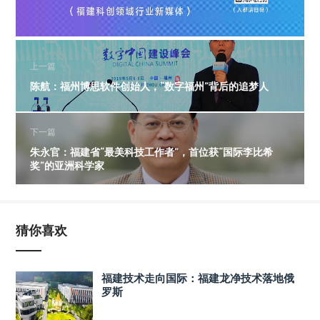
上一篇
陈航：福州博思软件创始人，“数字福州”背后的追梦人
下一篇
朱永官：福建省“最美科技工作者”，首位获“国际李比希
奖”的亚洲科学家
猜你喜欢
福建技术走向国际：福建龙净技术落地俄
罗斯