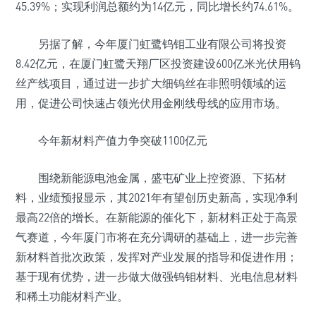
45.39%；实现利润总额约为14亿元，同比增长约74.61%。
另据了解，今年厦门虹鹭钨钼工业有限公司将投资
8.42亿元，在厦门虹鹭天翔厂区投资建设600亿米光伏用钨
丝产线项目，通过进一步扩大细钨丝在非照明领域的运
用，促进公司快速占领光伏用金刚线母线的应用市场。
今年新材料产值力争突破1100亿元
围绕新能源电池金属，盛屯矿业上控资源、下拓材
料，业绩预报显示，其2021年有望创历史新高，实现净利
最高22倍的增长。在新能源的催化下，新材料正处于高景
气赛道，今年厦门市将在充分调研的基础上，进一步完善
新材料首批次政策，发挥对产业发展的指导和促进作用；
基于现有优势，进一步做大做强钨钼材料、光电信息材料
和稀土功能材料产业。