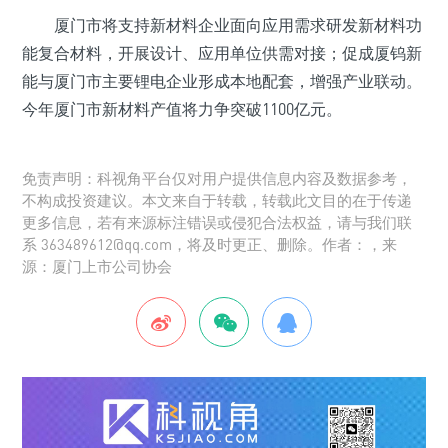
厦门市将支持新材料企业面向应用需求研发新材料功
能复合材料，开展设计、应用单位供需对接；促成厦钨新
能与厦门市主要锂电企业形成本地配套，增强产业联动。
今年厦门市新材料产值将力争突破1100亿元。
免责声明：科视角平台仅对用户提供信息内容及数据参考，
不构成投资建议。本文来自于转载，转载此文目的在于传递
更多信息，若有来源标注错误或侵犯合法权益，请与我们联
系 363489612@qq.com，将及时更正、删除。作者：，来
源：厦门上市公司协会