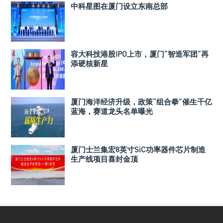
中科星图在厦门设立东南总部
容大科技港股IPO上市，厦门”智造军团”再
添硬核新星
厦门海洋经济升级，政策“组合拳”催生千亿
蓝海，赛道龙头名单曝光
厦门士兰集宏8英寸SiC功率器件芯片制造
生产线项目喜封金顶