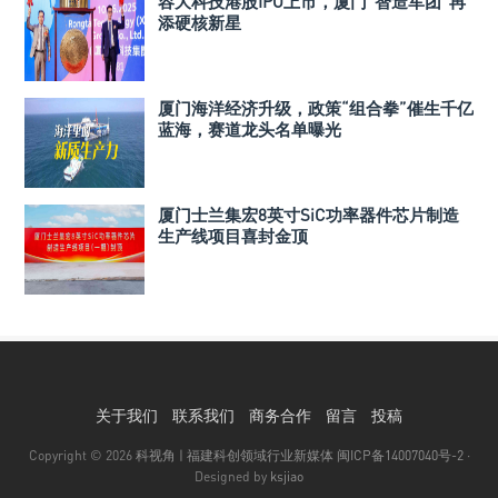
容大科技港股IPO上市，厦门”智造军团”再
添硬核新星
厦门海洋经济升级，政策“组合拳”催生千亿
蓝海，赛道龙头名单曝光
厦门士兰集宏8英寸SiC功率器件芯片制造
生产线项目喜封金顶
关于我们
联系我们
商务合作
留言
投稿
Copyright © 2026
科视角 | 福建科创领域行业新媒体
闽ICP备14007040号-2
·
Designed by
ksjiao