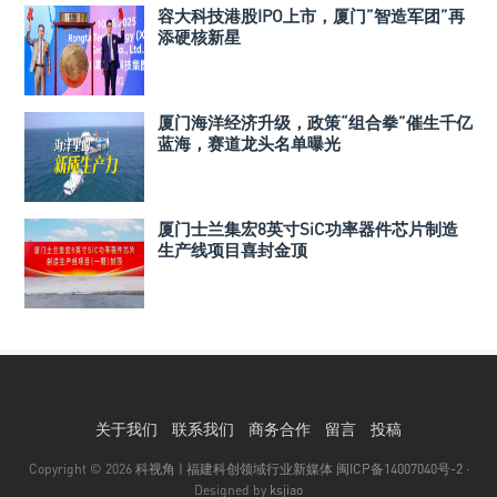
容大科技港股IPO上市，厦门”智造军团”再
添硬核新星
厦门海洋经济升级，政策“组合拳”催生千亿
蓝海，赛道龙头名单曝光
厦门士兰集宏8英寸SiC功率器件芯片制造
生产线项目喜封金顶
关于我们
联系我们
商务合作
留言
投稿
Copyright © 2026
科视角 | 福建科创领域行业新媒体
闽ICP备14007040号-2
·
Designed by
ksjiao