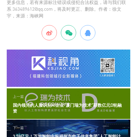
更多信息，若有来源标注错误或侵犯合法权益，请与我们联
系 363489612@qq.com，将及时更正、删除。作者：徐文
宇，来源：海峡网
上一篇
国内领先的人脸识别AI企业“厦门瑞为技术”获数亿元D轮融
资
下一篇
3.59亿元！万加智能中标福州市电子信息集团“人工智能计