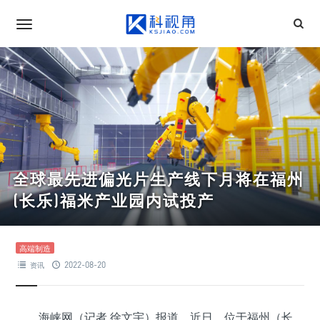
全球最先进偏光片生产线下月将在福州
(长乐)福米产业园内试投产
高端制造
2022-08-20
资讯
海峡网（记者 徐文宇）报道，近日，位于福州（长