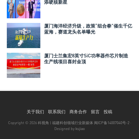
添硬核新星
厦门海洋经济升级，政策“组合拳”催生千亿
蓝海，赛道龙头名单曝光
厦门士兰集宏8英寸SiC功率器件芯片制造
生产线项目喜封金顶
关于我们
联系我们
商务合作
留言
投稿
Copyright © 2026
科视角 | 福建科创领域行业新媒体
闽ICP备14007040号-2
·
Designed by
ksjiao