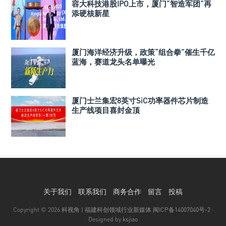
容大科技港股IPO上市，厦门”智造军团”再
添硬核新星
厦门海洋经济升级，政策“组合拳”催生千亿
蓝海，赛道龙头名单曝光
厦门士兰集宏8英寸SiC功率器件芯片制造
生产线项目喜封金顶
关于我们
联系我们
商务合作
留言
投稿
Copyright © 2026
科视角 | 福建科创领域行业新媒体
闽ICP备14007040号-2
·
Designed by
ksjiao