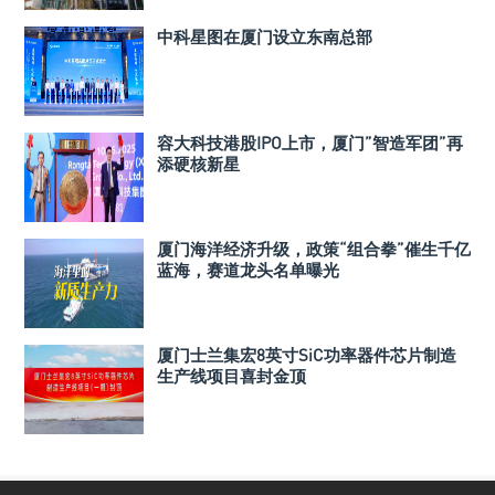
中科星图在厦门设立东南总部
容大科技港股IPO上市，厦门”智造军团”再
添硬核新星
厦门海洋经济升级，政策“组合拳”催生千亿
蓝海，赛道龙头名单曝光
厦门士兰集宏8英寸SiC功率器件芯片制造
生产线项目喜封金顶