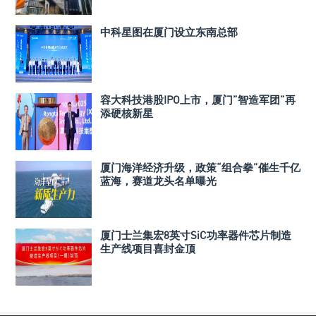
中科星图在厦门设立东南总部
容大科技港股IPO上市，厦门”智造军团”再
添硬核新星
厦门海洋经济升级，政策“组合拳”催生千亿
蓝海，赛道龙头名单曝光
厦门士兰集宏8英寸SiC功率器件芯片制造
生产线项目喜封金顶