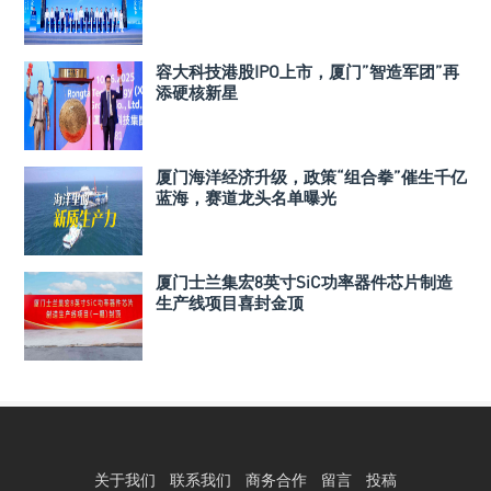
容大科技港股IPO上市，厦门”智造军团”再
添硬核新星
厦门海洋经济升级，政策“组合拳”催生千亿
蓝海，赛道龙头名单曝光
厦门士兰集宏8英寸SiC功率器件芯片制造
生产线项目喜封金顶
关于我们
联系我们
商务合作
留言
投稿