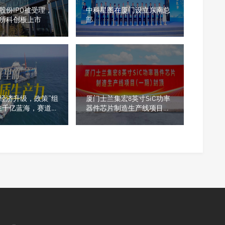
股份IPO被受理，
中科星图在厦门设立东南总
所科创板上市
部
经济升级，政策“组
厦门士兰集宏8英寸SiC功率
生千亿蓝海，赛道龙
器件芯片制造生产线项目喜
光
封金顶