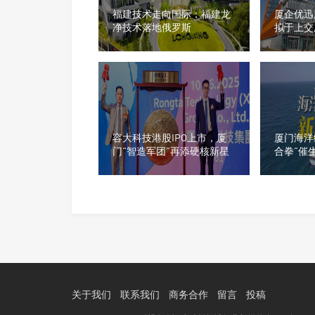
福建技术走向国际：福建龙
厦企优迅
净技术落地俄罗斯
拟于上交
容大科技港股IPO上市，厦
厦门海洋
门”智造军团”再添硬核新星
合拳”催
头名单曝
关于我们
联系我们
商务合作
留言
投稿